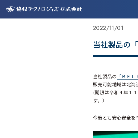
TOP
>
新着情報
>
当社製品の「ＢＥＬＰ」が公共建築資材に認定され
2022/11/01
当社製品の
当社製品の
「ＢＥＬ
販売可能地域は北海
(期限は令和４年１
す。）
今後とも安心安全を