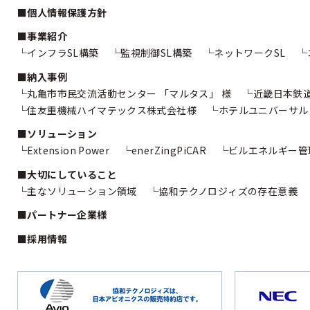
個人情報保護方針
事業紹介
インフラSL構築
監視制御SL構築
ネットワークSL
納入事例
丸亀市市民交流活動センター
「マルタス」 様
近畿日本鉄
住友重機械ハイマテックス株式会社様
ホテルユニバーサル
ソリューション
Extension Power
enerZingPiCAR
ビルエネルギー管
大切にしていること
主なソリューション領域
協和テクノロジィズの存在意義
パートナー企業様
採用情報