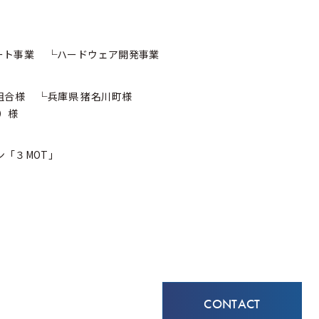
ート事業
ハードウェア開発事業
組合様
兵庫県 猪名川町様
）様
ン
「３MOT」
CONTACT