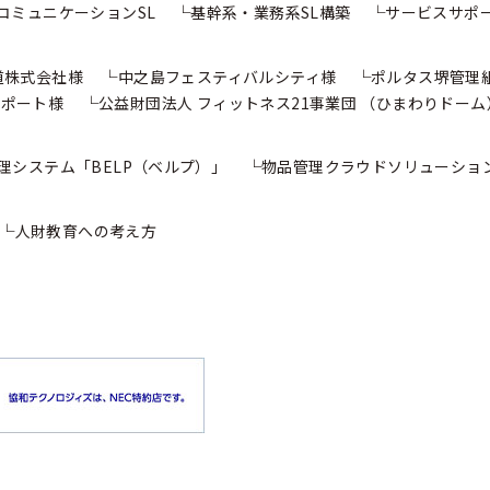
コミュニケーションSL
基幹系・業務系SL構築
サービスサポ
道株式会社様
中之島フェスティバルシティ様
ポルタス堺管理
 ポート様
公益財団法人 フィットネス21事業団
（ひまわりドーム
理システム
「BELP（ベルプ）」
物品管理クラウドソリューショ
人財教育への考え方