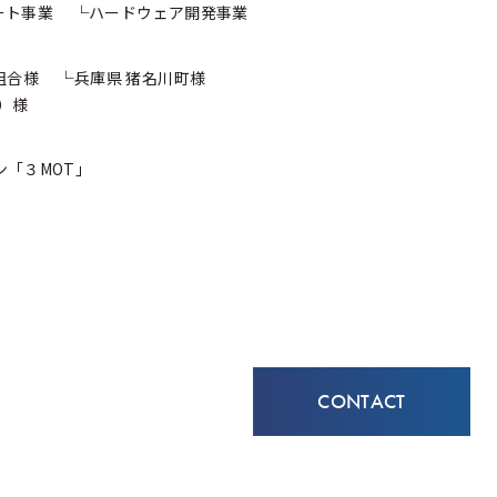
ート事業
ハードウェア開発事業
組合様
兵庫県 猪名川町様
）様
ン
「３MOT」
CONTACT