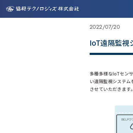
TOP
>
事業紹介
>
監視制御SL構築
>
IoT遠隔監視システム
2022/07/20
IoT遠隔監
多種多様なIoTセン
い遠隔監視システム
させていただきます