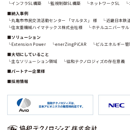
インフラSL構築
監視制御SL構築
ネットワークSL
納入事例
丸亀市市民交流活動センター
「マルタス」 様
近畿日本鉄
住友重機械ハイマテックス株式会社様
ホテルユニバーサル
ソリューション
Extension Power
enerZingPiCAR
ビルエネルギー管
大切にしていること
主なソリューション領域
協和テクノロジィズの存在意義
パートナー企業様
採用情報