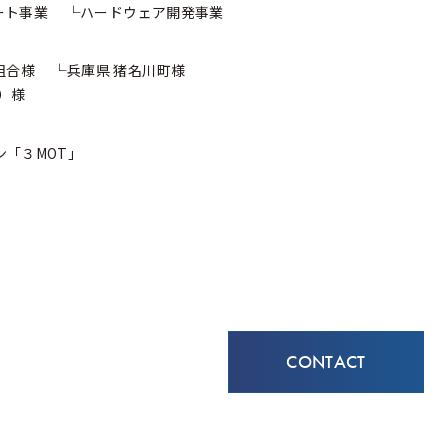
ート事業
ハードウェア開発事業
組合様
兵庫県 猪名川町様
）様
ン
「３MOT」
CONTACT