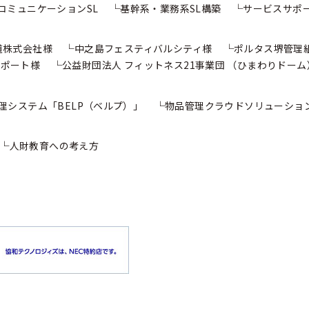
コミュニケーションSL
基幹系・業務系SL構築
サービスサポ
道株式会社様
中之島フェスティバルシティ様
ポルタス堺管理
 ポート様
公益財団法人 フィットネス21事業団
（ひまわりドーム
理システム
「BELP（ベルプ）」
物品管理クラウドソリューショ
人財教育への考え方