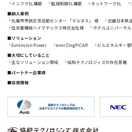
インフラSL構築
監視制御SL構築
ネットワークSL
納入事例
丸亀市市民交流活動センター
「マルタス」 様
近畿日本鉄
住友重機械ハイマテックス株式会社様
ホテルユニバーサル
ソリューション
Extension Power
enerZingPiCAR
ビルエネルギー管
大切にしていること
主なソリューション領域
協和テクノロジィズの存在意義
パートナー企業様
採用情報